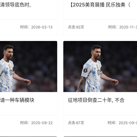
清领导底色时,
【2025美育展播 民乐独奏（
时间：2026-02-13
点击:92次
时间：2025-11-
请一种车辆模块
征地项目倒查二十年, 不合
时间：2025-09-22
点击:67次
时间：2025-09-