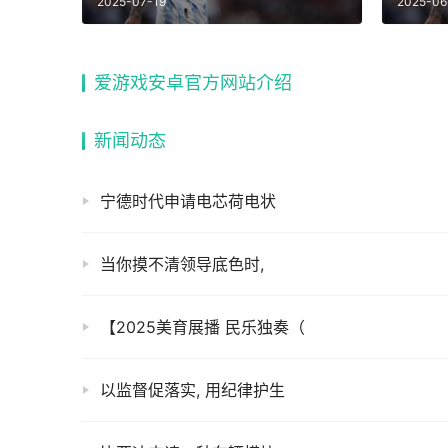
2025-07-19
2025-06
爱游戏安卓官方网站介绍
新闻动态
宁德时代申请电芯荷电状
当你摸不清领导底色时,
【2025美育展播 民乐独奏（
以监督促落实, 用纪律护生