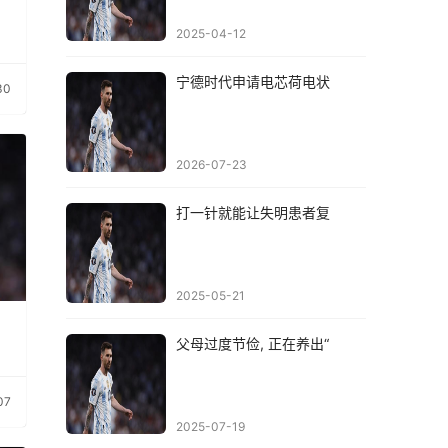
2025-04-12
宁德时代申请电芯荷电状
30
2026-07-23
打一针就能让失明患者复
2025-05-21
父母过度节俭, 正在养出“
07
2025-07-19