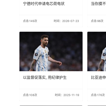
宁德时代申请电芯荷电状
当你摸不
点击:149次
时间：2026-07-23
点击:98次
以监督促落实, 用纪律护生
比亚迪申
点击:108次
时间：2025-11-19
点击:176次