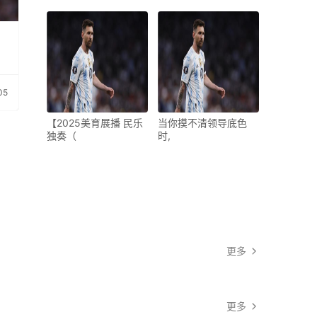
05
【2025美育展播 民乐
当你摸不清领导底色
独奏（
时,
更多
更多