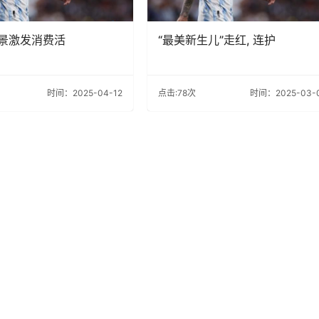
场景激发消费活
“最美新生儿”走红, 连护
时间：2025-04-12
点击:78次
时间：2025-03-