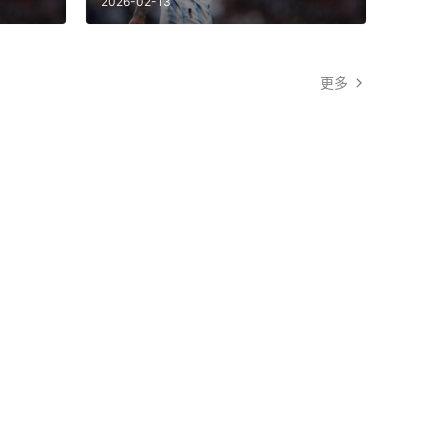
2026-02-13
更多