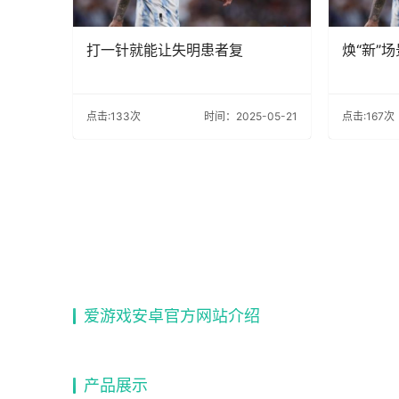
打一针就能让失明患者复
焕“新”
点击:133次
时间：2025-05-21
点击:167次
爱游戏安卓官方网站介绍
产品展示