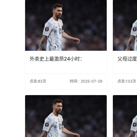
外卖史上最激昂24小时：
父母过度
点击:83次
时间：2025-07-29
点击:133次